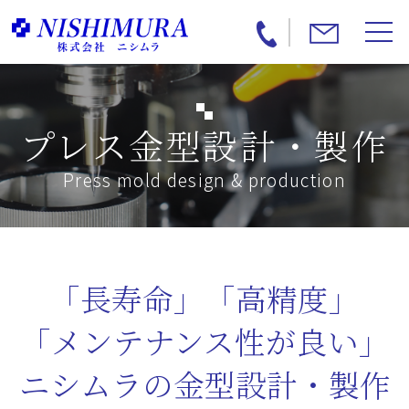
プレス金型設計・製作
Press mold design & production
「長寿命」「高精度」
「メンテナンス性が良い」
ニシムラの金型設計・製作